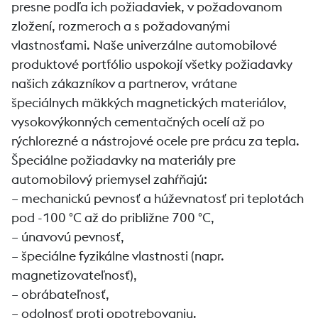
presne podľa ich požiadaviek, v požadovanom
zložení, rozmeroch a s požadovanými
vlastnosťami. Naše univerzálne automobilové
produktové portfólio uspokojí všetky požiadavky
našich zákazníkov a partnerov, vrátane
špeciálnych mäkkých magnetických materiálov,
vysokovýkonných cementačných ocelí až po
rýchlorezné a nástrojové ocele pre prácu za tepla.
Špeciálne požiadavky na materiály pre
automobilový priemysel zahŕňajú:
– mechanickú pevnosť a húževnatosť pri teplotách
pod -100 °C až do približne 700 °C,
– únavovú pevnosť,
– špeciálne fyzikálne vlastnosti (napr.
magnetizovateľnosť),
– obrábateľnosť,
– odolnosť proti opotrebovaniu.