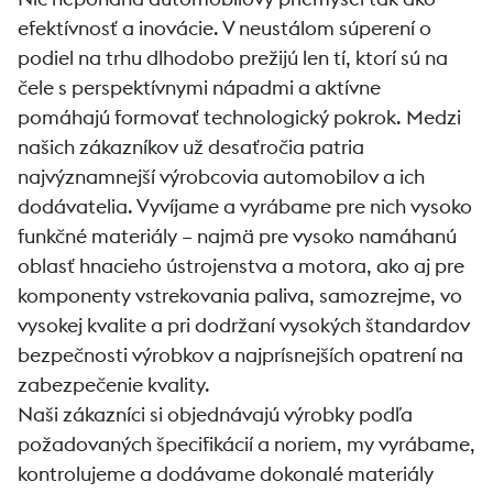
efektívnosť a inovácie. V neustálom súperení o
podiel na trhu dlhodobo prežijú len tí, ktorí sú na
čele s perspektívnymi nápadmi a aktívne
pomáhajú formovať technologický pokrok. Medzi
našich zákazníkov už desaťročia patria
najvýznamnejší výrobcovia automobilov a ich
dodávatelia. Vyvíjame a vyrábame pre nich vysoko
funkčné materiály – najmä pre vysoko namáhanú
oblasť hnacieho ústrojenstva a motora, ako aj pre
komponenty vstrekovania paliva, samozrejme, vo
vysokej kvalite a pri dodržaní vysokých štandardov
bezpečnosti výrobkov a najprísnejších opatrení na
zabezpečenie kvality.
Naši zákazníci si objednávajú výrobky podľa
požadovaných špecifikácií a noriem, my vyrábame,
kontrolujeme a dodávame dokonalé materiály