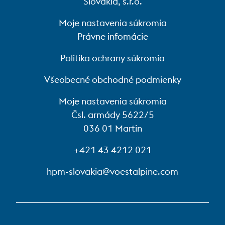
Slovakia, s.r.o.
Nová investícia do prevádzky
Moje nastavenia súkromia
tepelného spracovania –
Právne infomácie
popúšťacia/nitridačná pec
Politika ochrany súkromia
Všeobecné obchodné podmienky
2018
Moje nastavenia súkromia
Spoločnosť bola premenovaná na
Čsl. armády 5622/5
voestalpine High Performance
036 01 Martin
Metals Slovakia, s.r.o
+421 43 4212 021
hpm-slovakia@voestalpine.com