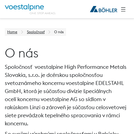
Home
Spoločnosť
O nás
O nás
Spoločnosť voestalpine High Performance Metals
Slovakia, s.r.o. je dcérskou spoločnosťou
svetoznámeho koncernu voestalpine EDELSTAHL
GmbH, ktorá je súčasťou divízie špeciálnych
ocelí koncernu voestalpine AG so sídlom v
rakúskom Linzi a zároveň je súčasťou celosvetovej
siete prevádzok tepelného spracovania v rámci
koncernu.
So svojimi výrobnými spoločnosťami v Rakúsku,