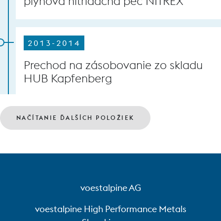
plynová nitridačná pec NITREX
2013-2014
Prechod na zásobovanie zo skladu
HUB Kapfenberg
NAČÍTANIE ĎALŠÍCH POLOŽIEK
2014-2015
Nová investícia do prevádzky
tepelného spracovania – nová
vákuová pec SECO/WARWICK
voestalpine AG
voestalpine High Performance Metals
2015-2016