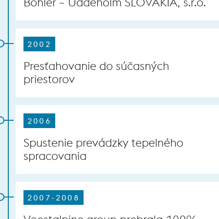
Böhler – Uddeholm SLOVAKIA, s.r.o.
2002
Presťahovanie do súčasných
priestorov
2006
Spustenie prevádzky tepelného
spracovania
2007-2008